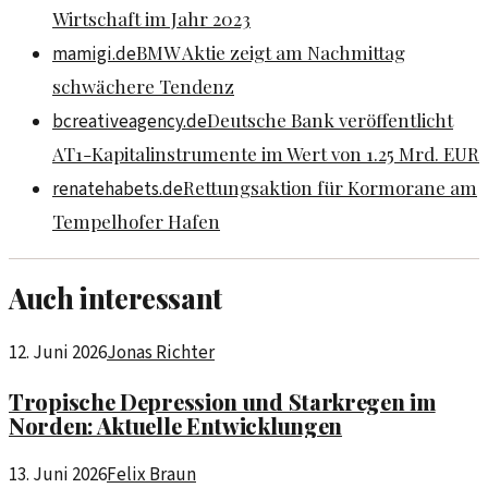
Wirtschaft im Jahr 2023
BMW Aktie zeigt am Nachmittag
mamigi.de
schwächere Tendenz
Deutsche Bank veröffentlicht
bcreativeagency.de
AT1-Kapitalinstrumente im Wert von 1.25 Mrd. EUR
Rettungsaktion für Kormorane am
renatehabets.de
Tempelhofer Hafen
Auch interessant
12. Juni 2026
Jonas Richter
Tropische Depression und Starkregen im
Norden: Aktuelle Entwicklungen
13. Juni 2026
Felix Braun