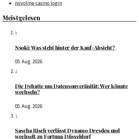
novoline casino login
Meistgelesen
1
Nsoki: Was steht hinter der Kauf-Absicht?
05. Aug. 2026
2
Die Debatte um Datensouveränität: Wer könnte
wechseln?
05. Aug. 2026
3
Sascha Risch verlässt Dynamo Dresden und
wechselt zu Fortuna Düsseldorf